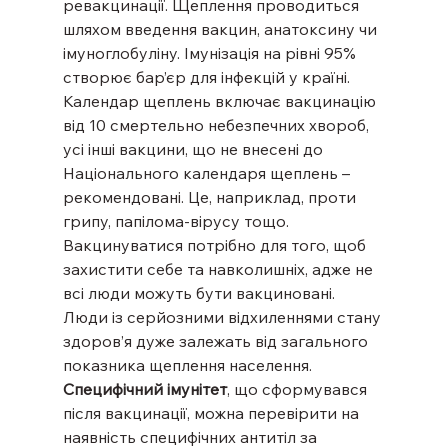
ревакцинації. Щеплення проводиться 
шляхом введення вакцин, анатоксину чи 
імуноглобуліну. Імунізація на рівні 95% 
створює бар’єр для інфекцій у країні. 
Календар щеплень включає вакцинацію 
від 10 смертельно небезпечних хвороб, 
усі інші вакцини, що не внесені до 
Національного календаря щеплень – 
рекомендовані. Це, наприклад, проти 
грипу, папілома-вірусу тощо. 
Вакцинуватися потрібно для того, щоб 
захистити себе та навколишніх, адже не 
всі люди можуть бути вакциновані. 
Люди із серйозними відхиленнями стану 
здоров’я дуже залежать від загального 
показника щеплення населення.
Специфічний імунітет
, що сформувався 
після вакцинації, можна перевірити на 
наявність специфічних антитіл за 