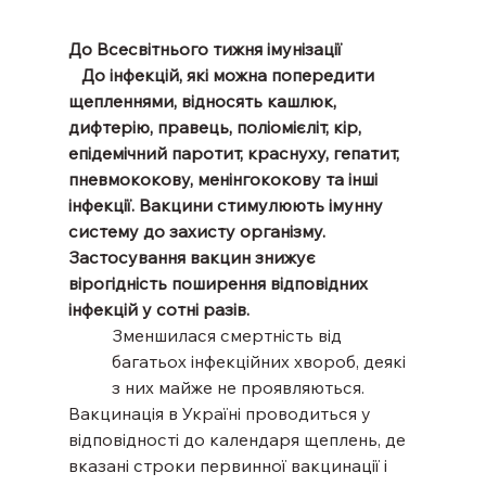
До Всесвітнього тижня імунізації
   До інфекцій, які можна попередити 
щепленнями, відносять кашлюк, 
дифтерію, правець, поліомієліт, кір, 
епідемічний паротит, краснуху, гепатит, 
пневмококову, менінгококову та інші 
інфекції. Вакцини стимулюють імунну 
систему до захисту організму. 
Застосування вакцин знижує 
вірогідність поширення відповідних 
інфекцій у сотні разів.
Зменшилася смертність від 
багатьох інфекційних хвороб, деякі 
з них майже не проявляються.
Вакцинація в Україні проводиться у 
відповідності до календаря щеплень, де 
вказані строки первинної вакцинації і 