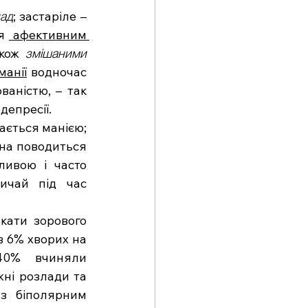
лад
; застаріле – 
я 
 афективним 
акож 
змішаними 
манії
 водночас 
аністю, – так 
бдепресії.
ається манією; 
на поводиться 
ивою і часто 
ичай під час 
кати зорового 
в 6% хворих на 
біполярний розлад померли від самогубства, тоді як 30-40% вчиняли 
жні розлади та 
з біполярним 