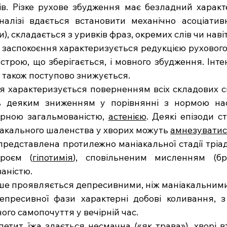
в. Різке рухове збудження має безладний характе
алізі вдається встановити механічно асоціативн
, складається з уривків фраз, окремих слів чи навіт
 заспокоєння характеризується редукцією рухового
строю, що зберігається, і мовного збудження. Інтен
 також поступово знижується.
я характеризується поверненням всіх складових си
ь деяким зниженням у порівнянні з нормою нас
рною загальмованістю, 
астенією
. Деякі епізоди ст
ніакального шаленства у хворих можуть 
амнезувати
редставлена протилежно маніакальної стадії тріад
троєм (
гіпотимія
), сповільненим мисленням (бра
аністю.
іше проявляється депресивними, ніж маніакальними
 депресивної фази характерні добові коливання, 
ого самопочуття у вечірній час.
етит, їжа здається несмачна («як трава»), хворі вт