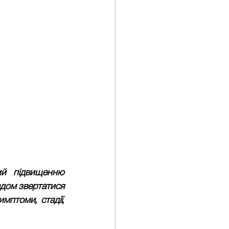
ий підвищенню 
дом звертатися 
птоми, стадії, 