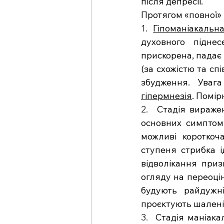
після депресії.
Протягом «повної» 
1.  
Гіпоманіакальна
духовного піднес
прискорена, падає 
(за схожістю та сп
гіпермнезія
. Помір
2.  
Стадія вираже
основних симптомі
можливі короткоч
ступеня стрибка і
відволікання приз
огляду на переоцін
будують райдужні
проєктують шалені 
3.  
Стадія маніака