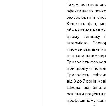
Також встановлено
афективного психо
захворювання спос
Кількість фаз, м
обмежитися навіть
цьому випадку п
інтермісію. Зах
гіпоманіакальними
неправильним чер
Тривалість фаз коли
при цьому (гіпо)ма
Тривалість «світли
від 3 до 7 років; «
Шкода від біполя
оскільки пацієнти 
професійному, соці