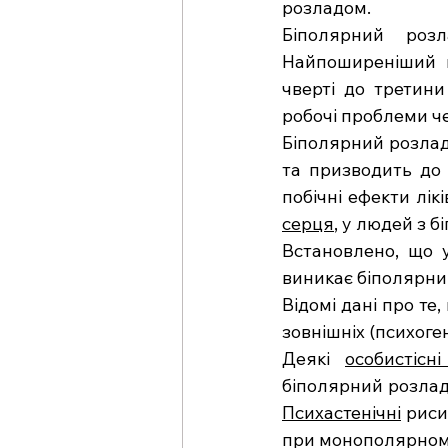
розладом.
Біполярний розл
Найпоширеніший в
чверті до третини
робочі проблеми ч
Біполярний розлад
та призводить до 
побічні ефекти лік
серця
, у людей з 
Встановлено, що у
виникає біполярни
Відомі дані про те
зовнішніх (психоген
Деякі 
особистісні
біполярний розлад
Психастенічні
 риси
при монополярному