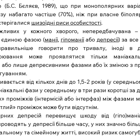
 (Б.С. Бєляєв, 1989), що при монополярних варіа
зу набагато частіше (70%), ніж при власне біполяр
терігалися 
шизоїдні риси особистості
.
ожливих у кожного хворого, непередбачувана –
 єдиною фазою (
манії
, 
гіпоманії
 або 
депресії
) за все
равильніше говорити про тривалу, іноді в де
ворювання може проявлятися тільки маніакаль
 або лише депресивними фазами або їх зміною з п
гуванням.
вається від кількох днів до 1,5-2 років (у середньому
ніакальні фази у середньому в три рази коротші за 
х» проміжків (інтермісій або інтерфаз) між фазами 
світлий» проміжок може бути відсутнім. 
рних депресій перевищує шкоду від (гіпо)маніа
проводять у депресії більше часу, у них значно біл
альному та сімейному житті, високий ризик самогубс