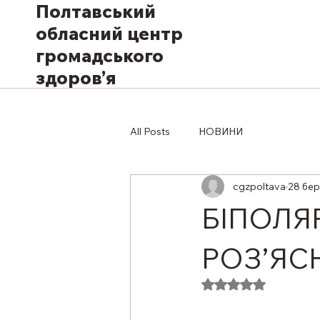
Полтавський
обласний центр
громадського
здоров’я
All Posts
НОВИНИ
cgzpoltava
28 бер
БІПОЛЯ
РОЗ’ЯС
Оцінка: NaN з 5 з