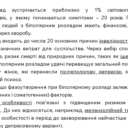
ад зустрічається приблизно у 1% світового
ік, у якому починаються симптоми – 20 років. П
 людей з біполярним розладом мають фінансові, 
ерез хворобу.
 входить до числа 20 основних причин 
інвалідност
значних витрат для суспільства. Через вибір спо
ів, ризик смерті від природних причин, таких як 
іш
біполярним розладом удвічі перевищує загальний по
 жінок, які перенесли 
післяпологову депресію
, 
й психоз.
, що фазоутворення при біполярному розладі залежи
них і соматогенних) факторів. 
 особливості
 пов’язані з підвищеним ризиком 
. До них відносяться, наприклад, 
меланхолійний ти
 особистості в період до захворювання найчастіше 
 депресивному варіанті.