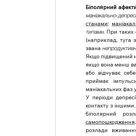
Біполя́рний афекти
маніакально-депрес
станами
: 
маніака
типами
. При таких 
(наприклад, туга з
звана 
непродуктивн
Якщо підвищений н
якщо вона менш важ
або відчуває себ
приймає імпульси
маніакальних фаз у
У періоди депресі
контакту з іншими.
самопошкодження
розлади вживання