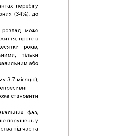
нтах перебігу 
них (34%), до 
 розлад може 
 життя, проте в 
сятки років, 
ними, тільки 
равильним або 
 3-7 місяців), 
депресивні.
може становити 
кальних фаз, 
ьше порушень у 
тва під час та 