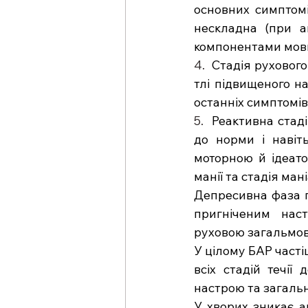
основних симптомі
нескладна (при ан
компонентами мови)
4.  
Стадія рухового
тлі підвищеного на
останніх симптомів
5.  
Реактивна стаді
до норми і навіт
моторною й ідеато
манії та стадія ма
Депресивна фаза п
пригніченим нас
руховою загальмов
У цілому БАР част
всіх стадій течії
настрою та загальн
У хворих зникає ап