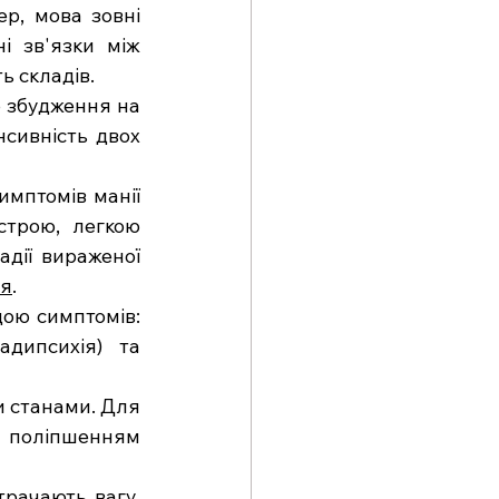
р, мова зовні 
і зв'язки між 
ь складів.
 збудження на 
сивність двох 
мптомів манії 
трою, легкою 
адії вираженої 
ся
.
ою симптомів: 
дипсихія) та 
 станами. Для 
з поліпшенням 
рачають вагу, 