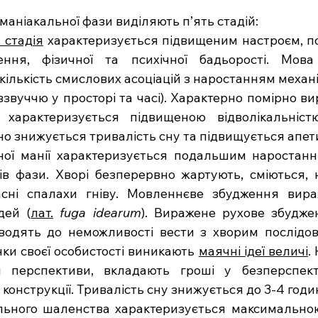
маніакальної фази виділяють п’ять стадій:
 стадія
 характеризується підвищеним настроєм, п
ення, фізичної та психічної бадьорості. Мова б
кількість смислових асоціацій з наростанням механі
івзвуччю у просторі та часі). Характерно помірно в
но знижується тривалість сну та підвищується апет
ної манії характеризується подальшим наростання
в фази. Хворі безперервно жартують, сміються, 
асні спалахи гніву. Мовленнєве збудження вираж
дей (
лат.
fuga idearum
). Виражене рухове збудже
водять до неможливості вести з хворим послідов
ки своєї особистості виникають 
маячні ідеї величі
.
 перспективи, вкладають гроші у безперспекти
конструкції. Тривалість сну знижується до 3-4 годин
льного шаленства характеризується максимальною