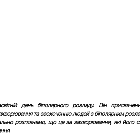
вітній день біполярного розладу. Він присвячен
захворювання та заохоченню людей з біполярним розла
ьно розглянемо, що це за захворювання, які його сим
ання.