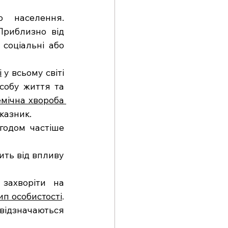
 населення. 
риблизно від 
соціальні або 
і
 у всьому світі 
собу життя та 
емічна хвороба 
казник.
згодом частіше 
ть від впливу 
захворіти на 
п особистості
. 
відзначаються 