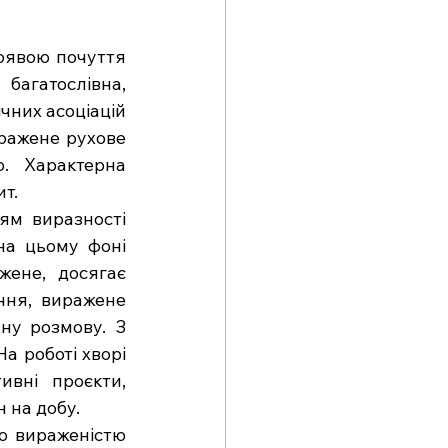
оявою почуття 
агатослівна, 
чних асоціацій 
иражене рухове 
збудження. Увага характеризується підвищеною відволікальністю. Характерна 
ит.
м виразності 
на цьому фоні 
ене, досягає 
ння, виражене 
ну розмову. З 
 На роботі хворі 
вні проєкти, 
 на добу.
 вираженістю 