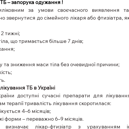
ТБ – запорука одужання
!
иліковним за умови своєчасного виявлення та
о звернутися до сімейного лікаря або фтизіатра, якщ
 2 тижні; 
а тіла, що тримається більше 7 днів; 
ихання; 
етиту та зниження маси тіла без очевидної причини; 
кість; 
ть. 
лікування ТБ в Україні
країни доступні сучасні препарати для лікуванн
м терапії тривалість лікування скоротилася: 
 лікується 4–6 місяців; 
стійкі форми – переважно 6–9 місяців. 
 визначає лікар-фтизіатр з урахуванням інд