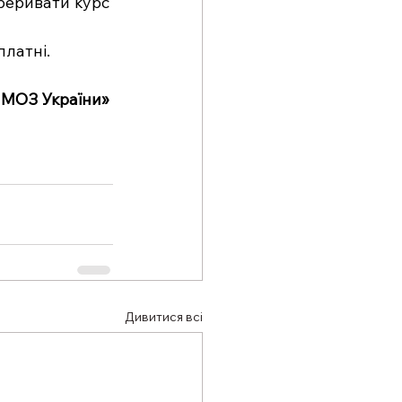
еривати курс  
платні. 
 МОЗ України» 
Дивитися всі