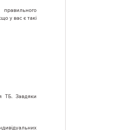
 правильного 
о у вас є такі 
я ТБ. Завдяки 
ивідуальних 