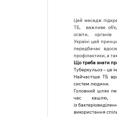
Цей меседж підкре
ТБ,  важливе об’є
освіти, органів
Україні цей принц
передбачає вдоск
профілактики, а та
Що треба знати пр
Туберкульоз – це і
Найчастіше ТБ вра
систем людини. 
Головний шлях пер
час кашлю, 
із бактеріовиділен
використання спіль