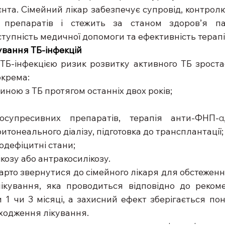
єнта. Сімейний лікар забезпечує супровід, контрол
препаратів і стежить за станом здоров’я пац
ступність медичної допомоги та ефективність терапії
ування ТБ-інфекцій
 ТБ-інфекцією ризик розвитку активного ТБ зростає
крема:  
 людиною з ТБ протягом останніх двох років; 
супресивних препаратів, терапія анти-ФНП-α,
итонеального діалізу, підготовка до трансплантації;
унодефіцитні стани; 
илікозу або антракосилікозу. 
арто звернутися до сімейного лікаря для обстеження 
ікування, яка проводиться відповідно до рекоме
1 чи 3 місяці, а захисний ефект зберігається пона
ходження лікування. 