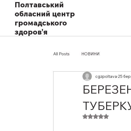
Полтавський
обласний центр
громадського
здоров’я
All Posts
НОВИНИ
cgzpoltava
25 бер
БЕРЕЗЕ
ТУБЕРК
Оцінка: NaN з 5 з