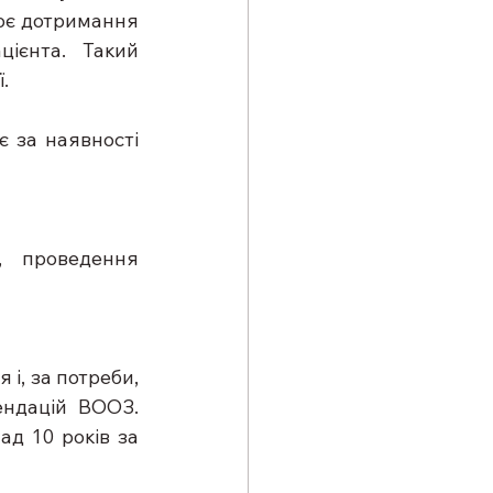
ює дотримання 
ієнта. Такий 
. 
 за наявності 
 проведення 
 
і, за потреби, 
ндацій ВООЗ. 
д 10 років за 