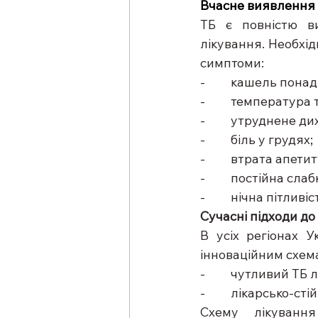
Вчасне виявлення 
ТБ є повністю в
лікування. Необхідн
симптоми: 
-         кашель понад
-         температур
-         утруднене д
-         біль у грудях; 
-         втрата ап
-         постійна слаб
-         нічна пітливіс
Сучасні підходи до 
В усіх регіонах У
інноваційним схема
-         чутливий ТБ
-         лікарсько-
Схему лікування