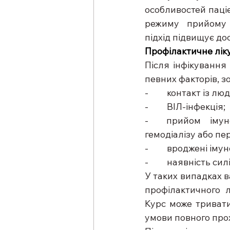
особливостей паці
режиму прийому 
підхід підвищує до
Профілактичне лік
Після інфікування
певних факторів, зо
-         контакт із
-         ВІЛ-інфекція; 
-  прийом імуно
гемодіалізу або пер
-         вроджені ім
-         наявність с
У таких випадках в
профілактичного л
Курс може тривати 
умови повного про