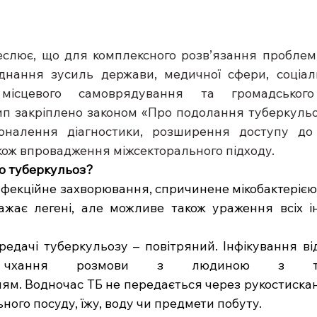
слює, що для комплексного розв’язання проблем, 
днання зусиль держави, медичної сфери, соціаль
 місцевого самоврядування та громадського
ип закріплено законом «Про подолання туберкульо
оналення діагностики, розширення доступу до 
кож впровадження міжсекторального підходу.  
о туберкульоз? 
нфекційне захворювання, спричинене мікобактерією 
жає легені, але можливе також ураження всіх ін
едачі туберкульозу – повітряний. Інфікування від
чхання розмови з людиною з тубер
ням. Водночас ТБ не передається через рукостисканн
ного посуду, їжу, воду чи предмети побуту.  