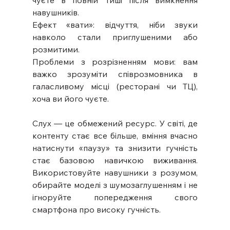
чуєте в повній тиші після вимкнення 
навушників.
Ефект «вати»: відчуття, ніби звуки 
навколо стали приглушеними або 
розмитими.
Проблеми з розрізненням мови: вам 
важко зрозуміти співрозмовника в 
галасливому місці (ресторані чи ТЦ), 
хоча ви його чуєте.
Слух — це обмежений ресурс. У світі, де 
контенту стає все більше, вміння вчасно 
натиснути «паузу» та знизити гучність 
стає базовою навичкою виживання. 
Використовуйте навушники з розумом, 
обирайте моделі з шумозаглушенням і не 
ігноруйте попередження свого 
смартфона про високу гучність.