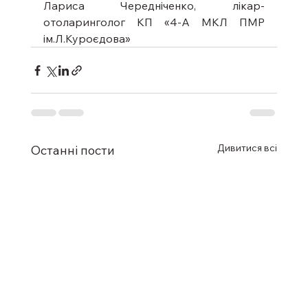
Лариса Чередніченко, лікар-
отоларинголог КП «4-А МКЛ ПМР 
ім.Л.Куроєдова»
Дивитися всі
Останні пости