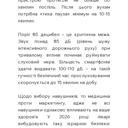
пристрою протягом не більше 60 
хвилин поспіль. Після цього вухам 
потрібна «тиха пауза» мінімум на 10-15 
хвилин.
Поріг 85 децибел – це критична межа. 
Звук понад 85 дБ (рівень шуму 
інтенсивного дорожнього руху) при 
тривалому впливі починає руйнувати 
слуховий нерв. Більшість смартфонів 
здатні видавати 100-110 дБ – на такій 
гучності безпечний час прослуховування 
скорочується до 15 хвилин на добу.
Щодо вибору навушників, то медицина 
проти маркетингу, адже не всі 
навушники однаково впливають на ваше 
здоров’я. У 2026 році лікарі 
вибудовують таку ієрархію безпеки: 