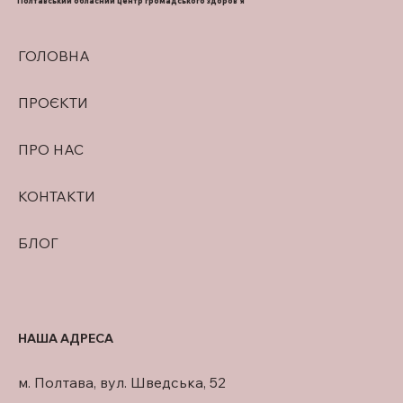
ІМПЛАНТАЦІЇ ЗУБІВ ВЕТЕРАНАМ І
Полтавський обласний центр громадського здоров'я
ВІЙСЬКОВОСЛУЖБОВЦЯМ
ГОЛОВНА
ПРОЄКТИ
ПРО НАС
КОНТАКТИ
БЛОГ
НАША АДРЕСА
м. Полтава, вул. Шведська, 52