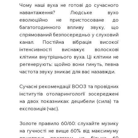
Чому наші вуха не готові до сучасного 
навантаження? Людське вухо 
еволюційно не пристосоване до 
багатогодинного впливу звуку, що 
спрямований безпосередньо у слуховий 
канал. Постійна вібрація високої 
інтенсивності виснажує волоскові 
клітини внутрішнього вуха. Ці клітини не 
регенерують: щойно вони гинуть, певна 
частота звуку зникає для вас назавжди.
Сучасні рекомендації ВООЗ та провідних 
інститутів отоларингології зосереджені 
на двох показниках: децибели (сила) та 
експозиція (час).
Золоте правило 60/60: слухайте музику 
на гучності не вище 60% від максимуму 