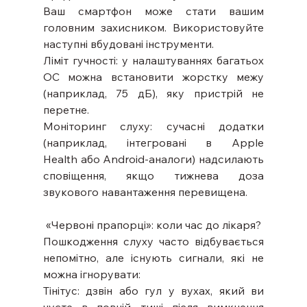
Ваш смартфон може стати вашим 
головним захисником. Використовуйте 
наступні вбудовані інструменти.
Ліміт гучності: у налаштуваннях багатьох 
ОС можна встановити жорстку межу 
(наприклад, 75 дБ), яку пристрій не 
перетне.
Моніторинг слуху: сучасні додатки 
(наприклад, інтегровані в Apple 
Health або Android-аналоги) надсилають 
сповіщення, якщо тижнева доза 
звукового навантаження перевищена.
«Червоні прапорці»: коли час до лікаря?
Пошкодження слуху часто відбувається 
непомітно, але існують сигнали, які не 
можна ігнорувати:
Тінітус: дзвін або гул у вухах, який ви 