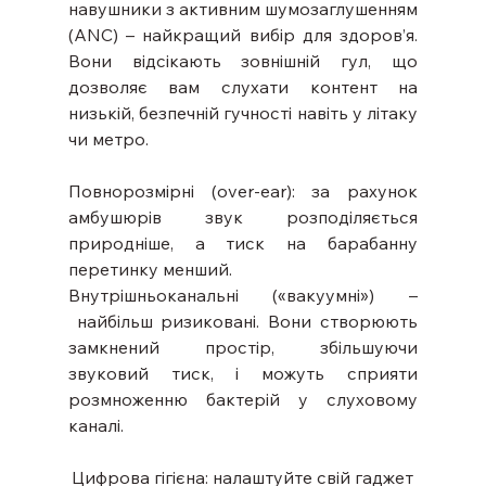
навушники з активним шумозаглушенням 
(ANC) – найкращий вибір для здоров’я. 
Вони відсікають зовнішній гул, що 
дозволяє вам слухати контент на 
низькій, безпечній гучності навіть у літаку 
чи метро.
Повнорозмірні (оver-ear): за рахунок 
амбушюрів звук розподіляється 
природніше, а тиск на барабанну 
перетинку менший.
Внутрішньоканальні («вакуумні») –
 найбільш ризиковані. Вони створюють 
замкнений простір, збільшуючи 
звуковий тиск, і можуть сприяти 
розмноженню бактерій у слуховому 
каналі.
Цифрова гігієна: налаштуйте свій гаджет