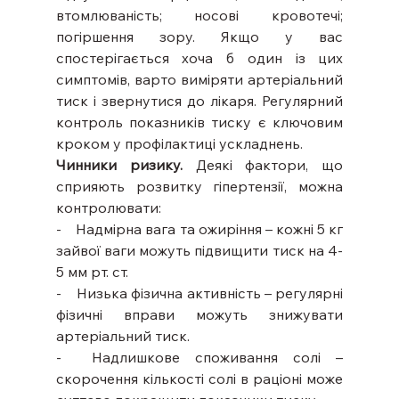
втомлюваність; носові кровотечі; 
погіршення зору. Якщо у вас 
спостерігається хоча б один із цих 
симптомів, варто виміряти артеріальний 
тиск і звернутися до лікаря. Регулярний 
контроль показників тиску є ключовим 
кроком у профілактиці ускладнень.
Чинники ризику. 
Деякі фактори, що 
сприяють розвитку гіпертензії, можна 
контролювати:
-    Надмірна вага та ожиріння – кожні 5 кг 
зайвої ваги можуть підвищити тиск на 4-
5 мм рт. ст.
-    Низька фізична активність – регулярні 
фізичні вправи можуть знижувати 
артеріальний тиск.
-  Надлишкове споживання солі – 
скорочення кількості солі в раціоні може 