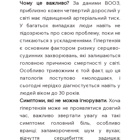
Чому це важливо? 
За даними ВООЗ, 
приблизно кожен четвертий дорослий у 
світі має підвищений артеріальний тиск. 
У багатьох випадках люди навіть не 
підозрюють про свою проблему, поки не 
стикаються з ускладненнями. Гіпертензія 
є основним фактором ризику серцево-
судинних захворювань, які залишаються 
головною причиною смертності у світі. 
Особливо тривожним є той факт, що ця 
патологія поступово «молодшає», і 
сьогодні нерідко діагностується навіть у 
людей віком до 30 років.
Симптоми, які не можна ігнорувати.
 Хоча 
гіпертензія може не проявлятися довгий 
час, важливо звертати увагу на такі 
симптоми: головний біль, особливо 
вранці; запаморочення; шум у вухах; 
відчуття серцебиття; задишка; 