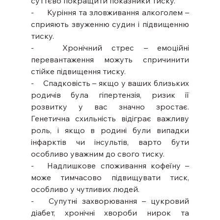
суттєво покращити показники тиску.
-     Куріння та зловживання алкоголем – 
сприяють звуженню судин і підвищенню 
тиску.
-   Хронічний стрес – емоційні 
перевантаження можуть спричинити 
стійке підвищення тиску.
-    Спадковість – якщо у ваших близьких 
родичів була гіпертензія, ризик її 
розвитку у вас значно зростає. 
Генетична схильність відіграє важливу 
роль, і якщо в родині були випадки 
інфарктів чи інсультів, варто бути 
особливо уважним до свого тиску.
-   Надлишкове споживання кофеїну – 
може тимчасово підвищувати тиск, 
особливо у чутливих людей.
-   Супутні захворювання – цукровий 
діабет, хронічні хвороби нирок та 