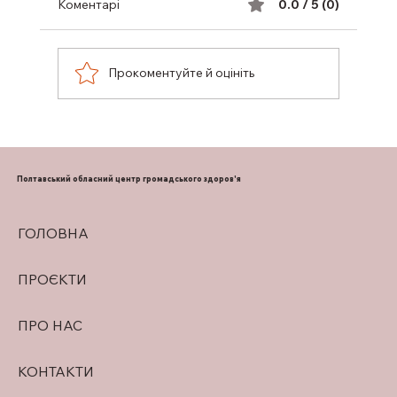
Коментарі
0.0 / 5 (0)
Прокоментуйте й оцініть
ПІДТРИМКА ГРУДНОГО
ВИГОДОВУВАННЯ
Полтавський обласний центр громадського здоров'я
ГОЛОВНА
ПРОЄКТИ
ПРО НАС
КОНТАКТИ