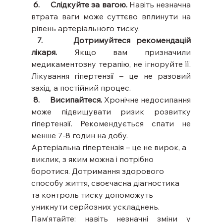
 6.     Слідкуйте за вагою.
 Навіть незначна 
втрата ваги може суттєво вплинути на 
рівень артеріального тиску.
 7.     Дотримуйтеся рекомендацій 
лікаря.
 Якщо вам призначили 
медикаментозну терапію, не ігноруйте її. 
Лікування гіпертензії – це не разовий 
захід, а постійний процес.
 8.     Висипайтеся.
 Хронічне недосипання 
може підвищувати ризик розвитку 
гіпертензії. Рекомендується спати не 
менше 7-8 годин на добу.
Артеріальна гіпертензія – це не вирок, а 
виклик, з яким можна і потрібно 
боротися. Дотримання здорового 
способу життя, своєчасна діагностика 
та контроль тиску допоможуть 
уникнути серйозних ускладнень.
Пам’ятайте: навіть незначні зміни у 