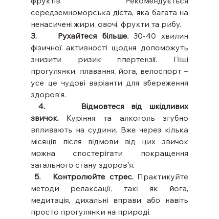
фруктів. Рекомендується 
середземноморська дієта, яка багата на 
ненасичені жири, овочі, фрукти та рибу.
3.    Рухайтеся більше.
 30-40 хвилин 
фізичної активності щодня допоможуть 
знизити ризик гіпертензії. Піші 
прогулянки, плавання, йога, велоспорт – 
усе це чудові варіанти для збереження 
здоров’я.
 4.     Відмовтеся від шкідливих 
звичок.
 Куріння та алкоголь згубно 
впливають на судини. Вже через кілька 
місяців після відмови від цих звичок 
можна спостерігати покращення 
загального стану здоров'я.
 5.   Контролюйте стрес.
 Практикуйте 
методи релаксації, такі як йога, 
медитація, дихальні вправи або навіть 
просто прогулянки на природі.