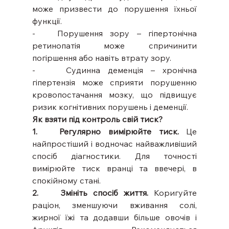
може призвести до порушення їхньої 
функції.
-   Порушення зору – гіпертонічна 
ретинопатія може спричинити 
погіршення або навіть втрату зору.
-    Судинна деменція – хронічна 
гіпертензія може сприяти порушенню 
кровопостачання мозку, що підвищує 
ризик когнітивних порушень і деменції.
Як взяти під контроль свій тиск?
1.   Регулярно вимірюйте тиск.
 Це 
найпростіший і водночас найважливіший 
спосіб діагностики. Для точності 
вимірюйте тиск вранці та ввечері, в 
спокійному стані.
2.    Змініть спосіб життя.
 Коригуйте 
раціон, зменшуючи вживання солі, 
жирної їжі та додавши більше овочів і 