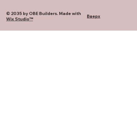
© 2035 by OBE Builders. Made with
Вверх
Wix Studio™